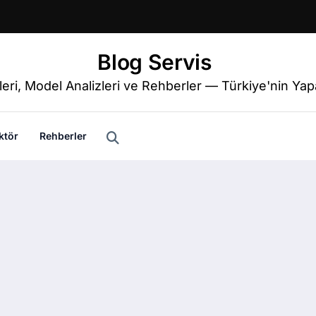
eka Haberleri, Model A
Blog Servis
eri, Model Analizleri ve Rehberler — Türkiye'nin Y
ktör
Rehberler