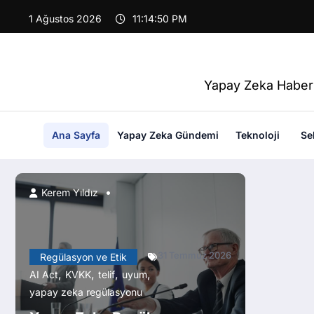
İçeriğe
Blog Servis — Yapay Z
1 Ağustos 2026
11:14:52 PM
atla
Yapay Zeka Haberl
Ana Sayfa
Yapay Zeka Gündemi
Teknoloji
Se
Kerem Yıldız
31 Temmuz 2026
Regülasyon ve Etik
,
,
,
,
AI Act
KVKK
telif
uyum
yapay zeka regülasyonu