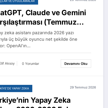
ÇLAR VE UYGULAMALAR
atGPT, Claude ve Gemini
rşılaştırması (Temmuz
26): Planlar, Fiyatlar ve
y zeka asistanı pazarında 2026 yazı
ellikler
arıyla üç büyük oyuncu net şekilde öne
yor: OpenAI'ın…
Elif Aksoy
0 Yorumlar
Devamını Oku
29 Temmuz 2026
KIYE'DE YAPAY ZEKA
rkiye’nin Yapay Zeka