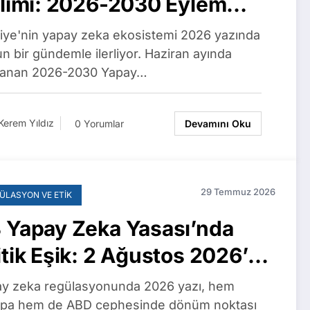
ılımı: 2026-2030 Eylem
nı, Yerli Dil Modelleri ve
iye'nin yapay zeka ekosistemi 2026 yazında
rişimlere 5 Milyon TL’ye
n bir gündemle ilerliyor. Haziran ayında
lanan 2026-2030 Yapay…
dar Kredi
Kerem Yıldız
0 Yorumlar
Devamını Oku
29 Temmuz 2026
ÜLASYON VE ETIK
 Yapay Zeka Yasası’nda
itik Eşik: 2 Ağustos 2026’da
ptırımlar Başlıyor,
y zeka regülasyonunda 2026 yazı, hem
thropic’in 1,5 Milyar Dolarlık
pa hem de ABD cephesinde dönüm noktası