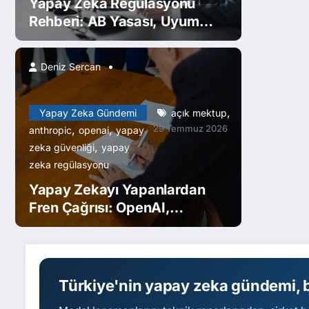
Yapay Zeka Regülasyonu
Rehberi: AB Yasası, Uyum
Takvimi ve Türkiye
Deniz Sercan
,
Yapay Zeka Gündemi
açık mektup
,
,
29 Temmuz 2026
anthropic
openai
yapay
,
zeka güvenliği
yapay
zeka regülasyonu
Yapay Zekayı Yapanlardan
Fren Çağrısı: OpenAI,
Anthropic, Google ve
Meta’dan 1.100 Çalışan Açık
Mektup İmzaladı
Türkiye'nin yapay zeka gündemi, b