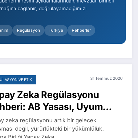
aberlerini resmi açıklamalarından, mevzuatı birincil
aynağına bağlanır; doğrulayamadığımızı
anım
Regülasyon
Türkiye
Rehberler
31 Temmuz 2026
ÜLASYON VE ETIK
pay Zeka Regülasyonu
hberi: AB Yasası, Uyum
kvimi ve Türkiye
y zeka regülasyonu artık bir gelecek
ışması değil, yürürlükteki bir yükümlülük.
pa Birliği Yapay Zeka…