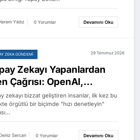
Kerem Yıldız
0 Yorumlar
Devamını Oku
29 Temmuz 2026
AY ZEKA GÜNDEMI
pay Zekayı Yapanlardan
en Çağrısı: OpenAI,
thropic, Google ve
y zekayı bizzat geliştiren insanlar, ilk kez bu
ta’dan 1.100 Çalışan Açık
kte örgütlü bir biçimde "hızı denetleyin"
ısı…
ktup İmzaladı
Deniz Sercan
0 Yorumlar
Devamını Oku