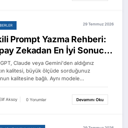
29 Temmuz 2026
BERLER
kili Prompt Yazma Rehberi:
pay Zekadan En İyi Sonucu
manın 7 Tekniği
GPT, Claude veya Gemini'den aldığınız
tın kalitesi, büyük ölçüde sorduğunuz
nun kalitesine bağlı. Aynı modele…
Elif Aksoy
0 Yorumlar
Devamını Oku
29 Temmuz 2026