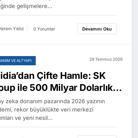
liğinde gelişmelere…
laşması Onaylandı
Kerem Yıldız
0 Yorumlar
Devamını Oku
29 Temmuz 2026
ANIM VE ALTYAPI
idia’dan Çifte Hamle: SK
oup ile 500 Milyar Dolarlık
rişim, Vera Rubin Çipleri
y zeka donanım pazarında 2026 yazının
m Üretimde
emi, rekor büyüklükte veri merkezi
rımları ve yeni nesil…