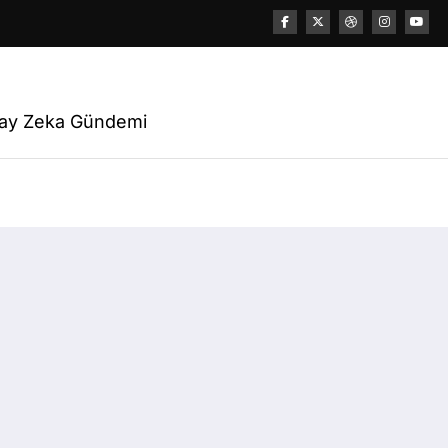
nalizleri ve Rehberle
apay Zeka Gündemi