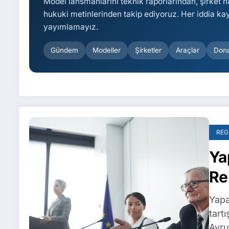
Model lansmanlarını teknik raporlarından, şirket h
hukuki metinlerinden takip ediyoruz. Her iddia k
yayımlamayız.
Gündem
Modeller
Şirketler
Araçlar
Don
REG
Ya
Re
Ta
Yapa
tart
Avru