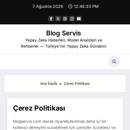
İçeriğe
7 Ağustos 2026
12:46:33 PM
atla
Blog Servis
Yapay Zeka Haberleri, Model Analizleri ve
Rehberler — Türkiye'nin Yapay Zeka Gündemi
Ana Sayfa
Çerez Politikası
Çerez Politikası
blogservis.com olarak ziyaretçilerimize daha iyi bir
kullanıcı deneyimi sunabilmek için çerezler (cookies) ve