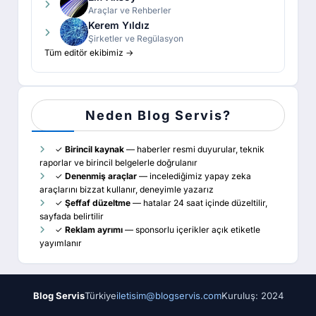
Araçlar ve Rehberler
Kerem Yıldız
Şirketler ve Regülasyon
Tüm editör ekibimiz →
Neden Blog Servis?
✓
Birincil kaynak
— haberler resmi duyurular, teknik
raporlar ve birincil belgelerle doğrulanır
✓
Denenmiş araçlar
— incelediğimiz yapay zeka
araçlarını bizzat kullanır, deneyimle yazarız
✓
Şeffaf düzeltme
— hatalar 24 saat içinde düzeltilir,
sayfada belirtilir
✓
Reklam ayrımı
— sponsorlu içerikler açık etiketle
yayımlanır
Blog Servis
Türkiye
iletisim@blogservis.com
Kuruluş: 2024