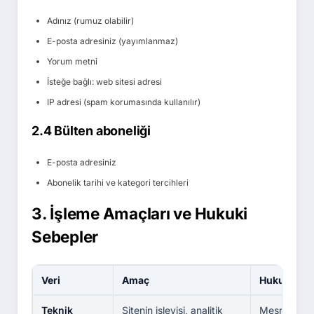
Adınız (rumuz olabilir)
E-posta adresiniz (yayımlanmaz)
Yorum metni
İsteğe bağlı: web sitesi adresi
IP adresi (spam korumasında kullanılır)
2.4 Bülten aboneliği
E-posta adresiniz
Abonelik tarihi ve kategori tercihleri
3. İşleme Amaçları ve Hukuki
Sebepler
Veri
Amaç
Hukuki seb
Teknik
Sitenin işleyişi, analitik
Meşru menf