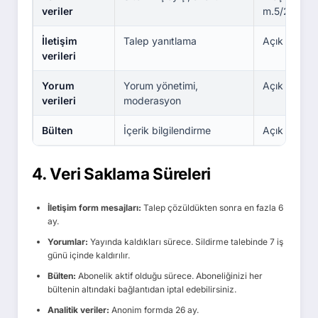
veriler
m.5/2-f)
İletişim
Talep yanıtlama
Açık rıza (
verileri
Yorum
Yorum yönetimi,
Açık rıza
verileri
moderasyon
Bülten
İçerik bilgilendirme
Açık rıza
4. Veri Saklama Süreleri
İletişim form mesajları:
Talep çözüldükten sonra en fazla 6
ay.
Yorumlar:
Yayında kaldıkları sürece. Sildirme talebinde 7 iş
günü içinde kaldırılır.
Bülten:
Abonelik aktif olduğu sürece. Aboneliğinizi her
bültenin altındaki bağlantıdan iptal edebilirsiniz.
Analitik veriler:
Anonim formda 26 ay.