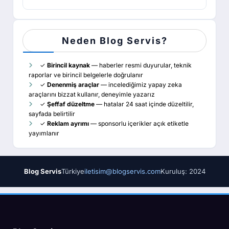
Neden Blog Servis?
✓
Birincil kaynak
— haberler resmi duyurular, teknik
raporlar ve birincil belgelerle doğrulanır
✓
Denenmiş araçlar
— incelediğimiz yapay zeka
araçlarını bizzat kullanır, deneyimle yazarız
✓
Şeffaf düzeltme
— hatalar 24 saat içinde düzeltilir,
sayfada belirtilir
✓
Reklam ayrımı
— sponsorlu içerikler açık etiketle
yayımlanır
Blog Servis
Türkiye
iletisim@blogservis.com
Kuruluş: 2024