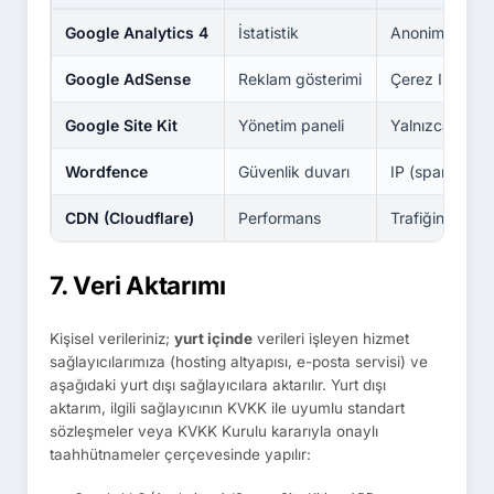
Google Analytics 4
İstatistik
Anonim IP, sa
Google AdSense
Reklam gösterimi
Çerez ID, IP (rı
Google Site Kit
Yönetim paneli
Yalnızca yönet
Wordfence
Güvenlik duvarı
IP (spam/saldır
CDN (Cloudflare)
Performans
Trafiğin yönlen
7. Veri Aktarımı
Kişisel verileriniz;
yurt içinde
verileri işleyen hizmet
sağlayıcılarımıza (hosting altyapısı, e-posta servisi) ve
aşağıdaki yurt dışı sağlayıcılara aktarılır. Yurt dışı
aktarım, ilgili sağlayıcının KVKK ile uyumlu standart
sözleşmeler veya KVKK Kurulu kararıyla onaylı
taahhütnameler çerçevesinde yapılır: