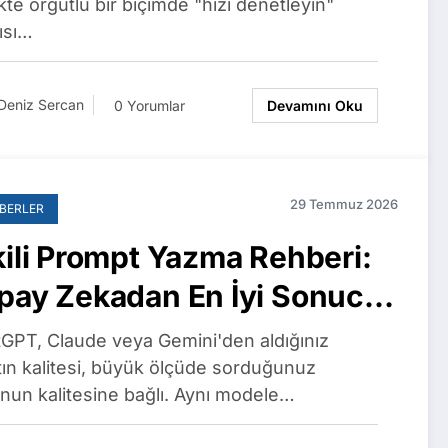
ta’dan 1.100 Çalışan Açık
kte örgütlü bir biçimde "hızı denetleyin"
ısı…
ktup İmzaladı
Deniz Sercan
0 Yorumlar
Devamını Oku
29 Temmuz 2026
BERLER
kili Prompt Yazma Rehberi:
pay Zekadan En İyi Sonucu
manın 7 Tekniği
GPT, Claude veya Gemini'den aldığınız
tın kalitesi, büyük ölçüde sorduğunuz
nun kalitesine bağlı. Aynı modele…