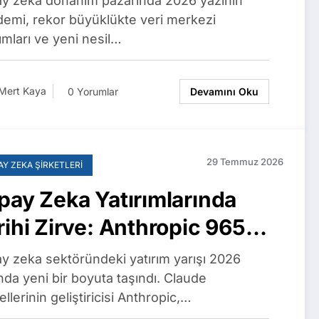
y zeka donanım pazarında 2026 yazının
m Üretimde
emi, rekor büyüklükte veri merkezi
rımları ve yeni nesil…
Mert Kaya
0 Yorumlar
Devamını Oku
29 Temmuz 2026
AY ZEKA ŞIRKETLERI
pay Zeka Yatırımlarında
rihi Zirve: Anthropic 965
lyar Dolar Değerlemeyle
y zeka sektöründeki yatırım yarışı 2026
enAI’ı Geride Bıraktı
nda yeni bir boyuta taşındı. Claude
llerinin geliştiricisi Anthropic,…