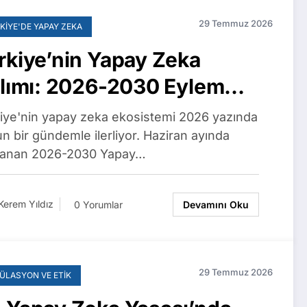
29 Temmuz 2026
KIYE'DE YAPAY ZEKA
rkiye’nin Yapay Zeka
ılımı: 2026-2030 Eylem
nı, Yerli Dil Modelleri ve
iye'nin yapay zeka ekosistemi 2026 yazında
rişimlere 5 Milyon TL’ye
n bir gündemle ilerliyor. Haziran ayında
lanan 2026-2030 Yapay…
dar Kredi
Kerem Yıldız
0 Yorumlar
Devamını Oku
29 Temmuz 2026
ÜLASYON VE ETIK