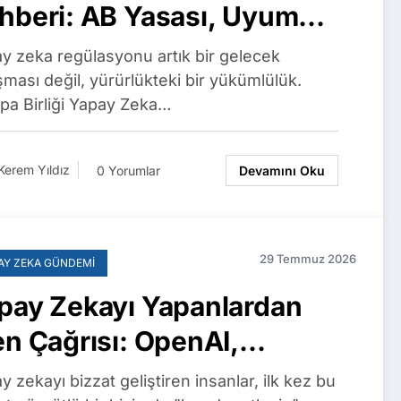
hberi: AB Yasası, Uyum
kvimi ve Türkiye
y zeka regülasyonu artık bir gelecek
ışması değil, yürürlükteki bir yükümlülük.
pa Birliği Yapay Zeka…
Kerem Yıldız
0 Yorumlar
Devamını Oku
29 Temmuz 2026
AY ZEKA GÜNDEMI
pay Zekayı Yapanlardan
en Çağrısı: OpenAI,
thropic, Google ve
y zekayı bizzat geliştiren insanlar, ilk kez bu