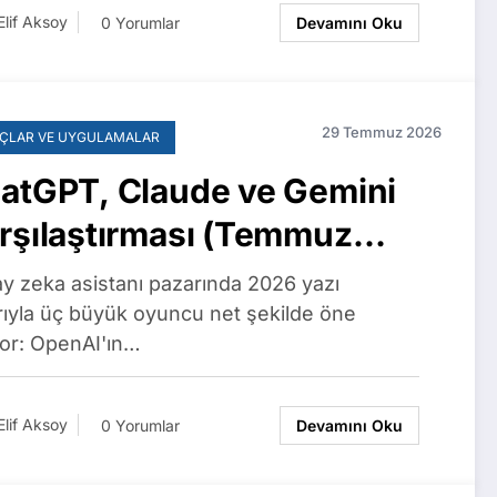
Elif Aksoy
0 Yorumlar
Devamını Oku
29 Temmuz 2026
ÇLAR VE UYGULAMALAR
atGPT, Claude ve Gemini
rşılaştırması (Temmuz
26): Planlar, Fiyatlar ve
y zeka asistanı pazarında 2026 yazı
ellikler
arıyla üç büyük oyuncu net şekilde öne
yor: OpenAI'ın…
Elif Aksoy
0 Yorumlar
Devamını Oku