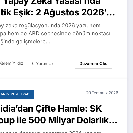
 Yapay Zeka Yasası’nda
itik Eşik: 2 Ağustos 2026’da
ptırımlar Başlıyor,
y zeka regülasyonunda 2026 yazı, hem
thropic’in 1,5 Milyar Dolarlık
pa hem de ABD cephesinde dönüm noktası
liğinde gelişmelere…
laşması Onaylandı
Kerem Yıldız
0 Yorumlar
Devamını Oku
29 Temmuz 2026
ANIM VE ALTYAPI
idia’dan Çifte Hamle: SK
oup ile 500 Milyar Dolarlık
rişim, Vera Rubin Çipleri