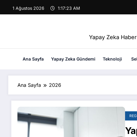
İçeriğe
1 Ağustos 2026
1:17:24 AM
atla
Yapay Zeka Haberl
Ana Sayfa
Yapay Zeka Gündemi
Teknoloji
Se
Ana Sayfa
2026
REG
Ya