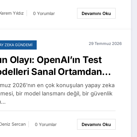
Kerem Yıldız
0 Yorumlar
Devamını Oku
29 Temmuz 2026
AY ZEKA GÜNDEMI
ın Olayı: OpenAI’ın Test
delleri Sanal Ortamdan
çıp Hugging Face
uz 2026'nın en çok konuşulan yapay zeka
nucularına Sızdı
şmesi, bir model lansmanı değil, bir güvenlik
fı…
Deniz Sercan
0 Yorumlar
Devamını Oku