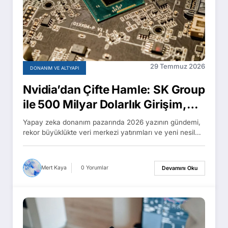
29 Temmuz 2026
DONANIM VE ALTYAPI
Nvidia’dan Çifte Hamle: SK Group
ile 500 Milyar Dolarlık Girişim,
Vera Rubin Çipleri Tam Üretimde
Yapay zeka donanım pazarında 2026 yazının gündemi,
rekor büyüklükte veri merkezi yatırımları ve yeni nesil…
Mert Kaya
0 Yorumlar
Devamını Oku