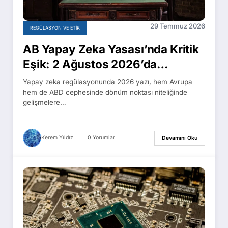
29 Temmuz 2026
REGÜLASYON VE ETIK
AB Yapay Zeka Yasası’nda Kritik
Eşik: 2 Ağustos 2026’da
Yaptırımlar Başlıyor, Anthropic’in
Yapay zeka regülasyonunda 2026 yazı, hem Avrupa
1,5 Milyar Dolarlık Uzlaşması
hem de ABD cephesinde dönüm noktası niteliğinde
gelişmelere…
Onaylandı
Kerem Yıldız
0 Yorumlar
Devamını Oku