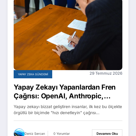
29 Temmuz 2026
YAPAY ZEKA GÜNDEMI
Yapay Zekayı Yapanlardan Fren
Çağrısı: OpenAI, Anthropic,
Google ve Meta’dan 1.100 Çalışan
Yapay zekayı bizzat geliştiren insanlar, ilk kez bu ölçekte
Açık Mektup İmzaladı
örgütlü bir biçimde "hızı denetleyin" çağrısı…
Deniz Sercan
0 Yorumlar
Devamını Oku