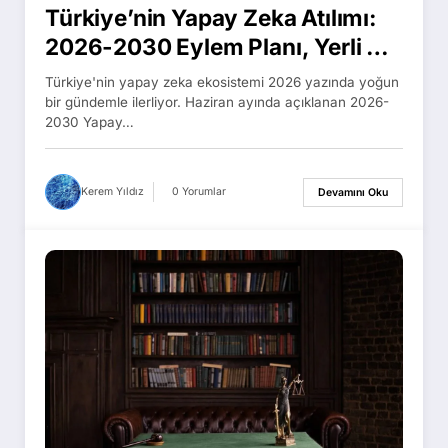
Türkiye’nin Yapay Zeka Atılımı:
2026-2030 Eylem Planı, Yerli Dil
Modelleri ve Girişimlere 5 Milyon
Türkiye'nin yapay zeka ekosistemi 2026 yazında yoğun
TL’ye Kadar Kredi
bir gündemle ilerliyor. Haziran ayında açıklanan 2026-
2030 Yapay…
Kerem Yıldız
0 Yorumlar
Devamını Oku