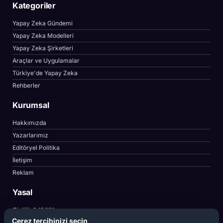
Kategoriler
Yapay Zeka Gündemi
Yapay Zeka Modelleri
Yapay Zeka Şirketleri
Araçlar ve Uygulamalar
Türkiye'de Yapay Zeka
Rehberler
Kurumsal
Hakkımızda
Yazarlarımız
Editöryel Politika
İletişim
Reklam
Yasal
Gizlilik & KVKK
Çerez tercihinizi seçin
Çerez Politikası