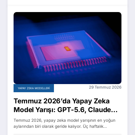
29 Temmuz 2026
YAPAY ZEKA MODELLERI
Temmuz 2026’da Yapay Zeka
Model Yarışı: GPT-5.6, Claude
Opus 5 ve Yeni Gemini Modelleri
Temmuz 2026, yapay zeka model yarışının en yoğun
aylarından biri olarak geride kalıyor. Üç haftalık…