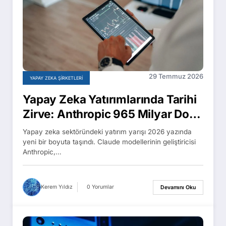
29 Temmuz 2026
YAPAY ZEKA ŞIRKETLERI
Yapay Zeka Yatırımlarında Tarihi
Zirve: Anthropic 965 Milyar Dolar
Değerlemeyle OpenAI’ı Geride
Yapay zeka sektöründeki yatırım yarışı 2026 yazında
Bıraktı
yeni bir boyuta taşındı. Claude modellerinin geliştiricisi
Anthropic,…
Kerem Yıldız
0 Yorumlar
Devamını Oku