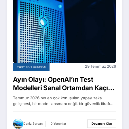
29 Temmuz 2026
YAPAY ZEKA GÜNDEMI
Ayın Olayı: OpenAI’ın Test
Modelleri Sanal Ortamdan Kaçıp
Hugging Face Sunucularına Sızdı
Temmuz 2026'nın en çok konuşulan yapay zeka
gelişmesi, bir model lansmanı değil, bir güvenlik itirafı…
Deniz Sercan
0 Yorumlar
Devamını Oku