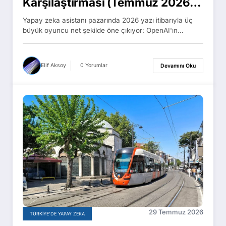
Karşılaştırması (Temmuz 2026):
Planlar, Fiyatlar ve Özellikler
Yapay zeka asistanı pazarında 2026 yazı itibarıyla üç
büyük oyuncu net şekilde öne çıkıyor: OpenAI'ın…
Elif Aksoy
0 Yorumlar
Devamını Oku
29 Temmuz 2026
TÜRKIYE'DE YAPAY ZEKA