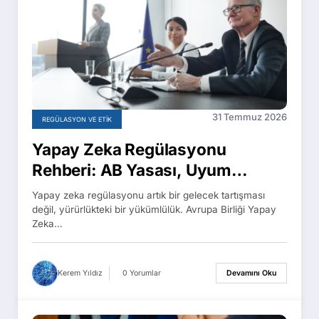
31 Temmuz 2026
REGÜLASYON VE ETIK
Yapay Zeka Regülasyonu
Rehberi: AB Yasası, Uyum
Takvimi ve Türkiye
Yapay zeka regülasyonu artık bir gelecek tartışması
değil, yürürlükteki bir yükümlülük. Avrupa Birliği Yapay
Zeka…
Kerem Yıldız
0 Yorumlar
Devamını Oku