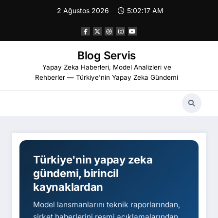
İçeriğe
Blog Servis — Yapay Zeka Hab
2 Ağustos 2026
5:02:18 AM
atla
Blog Servis
Yapay Zeka Haberleri, Model Analizleri ve
Rehberler — Türkiye'nin Yapay Zeka Gündemi
Türkiye'nin yapay zeka
gündemi, birincil
kaynaklardan
Model lansmanlarını teknik raporlarından,
şirket haberlerini resmi açıklamalarından,