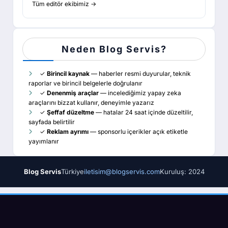
Tüm editör ekibimiz →
Neden Blog Servis?
✓
Birincil kaynak
— haberler resmi duyurular, teknik
raporlar ve birincil belgelerle doğrulanır
✓
Denenmiş araçlar
— incelediğimiz yapay zeka
araçlarını bizzat kullanır, deneyimle yazarız
✓
Şeffaf düzeltme
— hatalar 24 saat içinde düzeltilir,
sayfada belirtilir
✓
Reklam ayrımı
— sponsorlu içerikler açık etiketle
yayımlanır
Blog Servis
Türkiye
iletisim@blogservis.com
Kuruluş: 2024